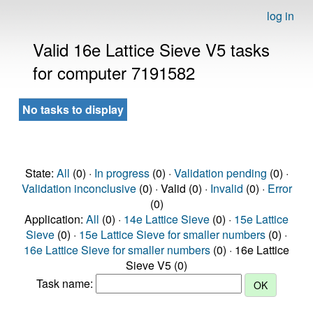
log in
Valid 16e Lattice Sieve V5 tasks
for computer 7191582
No tasks to display
State:
All
(0) ·
In progress
(0) ·
Validation pending
(0) ·
Validation inconclusive
(0) · Valid (0) ·
Invalid
(0) ·
Error
(0)
Application:
All
(0) ·
14e Lattice Sieve
(0) ·
15e Lattice
Sieve
(0) ·
15e Lattice Sieve for smaller numbers
(0) ·
16e Lattice Sieve for smaller numbers
(0) · 16e Lattice
Sieve V5 (0)
Task name: