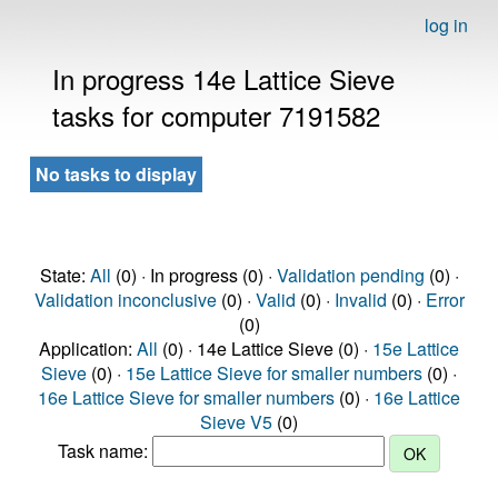
log in
In progress 14e Lattice Sieve
tasks for computer 7191582
No tasks to display
State:
All
(0) · In progress (0) ·
Validation pending
(0) ·
Validation inconclusive
(0) ·
Valid
(0) ·
Invalid
(0) ·
Error
(0)
Application:
All
(0) · 14e Lattice Sieve (0) ·
15e Lattice
Sieve
(0) ·
15e Lattice Sieve for smaller numbers
(0) ·
16e Lattice Sieve for smaller numbers
(0) ·
16e Lattice
Sieve V5
(0)
Task name: