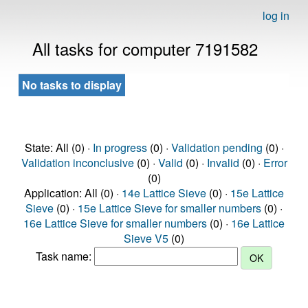
log in
All tasks for computer 7191582
No tasks to display
State: All (0) ·
In progress
(0) ·
Validation pending
(0) ·
Validation inconclusive
(0) ·
Valid
(0) ·
Invalid
(0) ·
Error
(0)
Application: All (0) ·
14e Lattice Sieve
(0) ·
15e Lattice
Sieve
(0) ·
15e Lattice Sieve for smaller numbers
(0) ·
16e Lattice Sieve for smaller numbers
(0) ·
16e Lattice
Sieve V5
(0)
Task name: