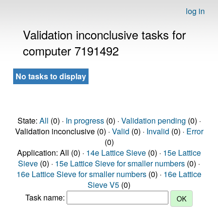
log in
Validation inconclusive tasks for
computer 7191492
No tasks to display
State:
All
(0) ·
In progress
(0) ·
Validation pending
(0) ·
Validation inconclusive (0) ·
Valid
(0) ·
Invalid
(0) ·
Error
(0)
Application: All (0) ·
14e Lattice Sieve
(0) ·
15e Lattice
Sieve
(0) ·
15e Lattice Sieve for smaller numbers
(0) ·
16e Lattice Sieve for smaller numbers
(0) ·
16e Lattice
Sieve V5
(0)
Task name: