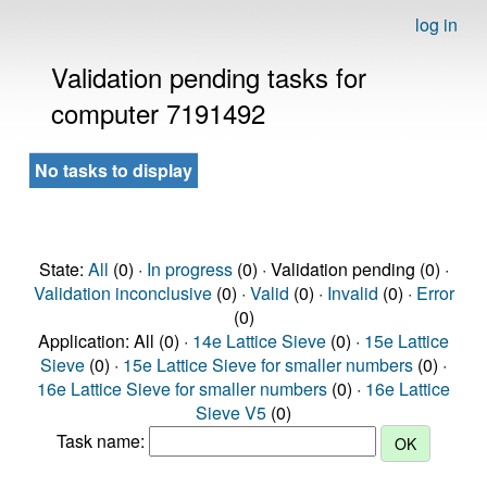
log in
Validation pending tasks for
computer 7191492
No tasks to display
State:
All
(0) ·
In progress
(0) · Validation pending (0) ·
Validation inconclusive
(0) ·
Valid
(0) ·
Invalid
(0) ·
Error
(0)
Application: All (0) ·
14e Lattice Sieve
(0) ·
15e Lattice
Sieve
(0) ·
15e Lattice Sieve for smaller numbers
(0) ·
16e Lattice Sieve for smaller numbers
(0) ·
16e Lattice
Sieve V5
(0)
Task name: