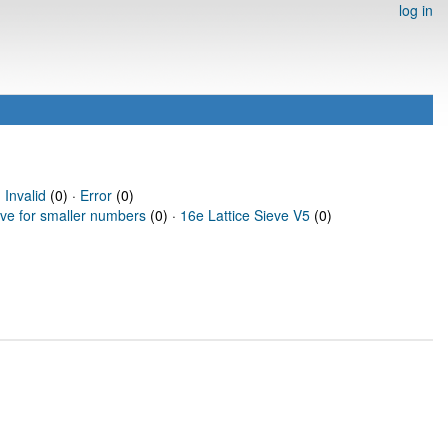
log in
·
Invalid
(0) ·
Error
(0)
eve for smaller numbers
(0) ·
16e Lattice Sieve V5
(0)