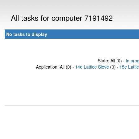
All tasks for computer 7191492
No tasks to display
State: All (0) ·
In pro
Application: All (0) ·
14e Lattice Sieve
(0) ·
15e Latti