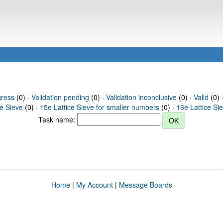
gress
(0) ·
Validation pending
(0) ·
Validation inconclusive
(0) ·
Valid
(0) 
ce Sieve
(0) ·
15e Lattice Sieve for smaller numbers
(0) ·
16e Lattice Si
Task name:
Home
|
My Account
|
Message Boards