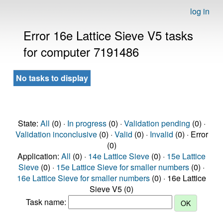
log in
Error 16e Lattice Sieve V5 tasks
for computer 7191486
No tasks to display
State:
All
(0) ·
In progress
(0) ·
Validation pending
(0) ·
Validation inconclusive
(0) ·
Valid
(0) ·
Invalid
(0) · Error
(0)
Application:
All
(0) ·
14e Lattice Sieve
(0) ·
15e Lattice
Sieve
(0) ·
15e Lattice Sieve for smaller numbers
(0) ·
16e Lattice Sieve for smaller numbers
(0) · 16e Lattice
Sieve V5 (0)
Task name: