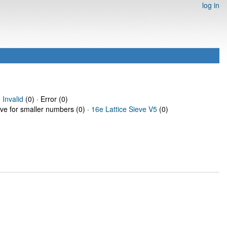
log in
·
Invalid
(0) · Error (0)
eve for smaller numbers (0) ·
16e Lattice Sieve V5
(0)