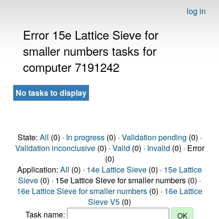
log in
Error 15e Lattice Sieve for
smaller numbers tasks for
computer 7191242
No tasks to display
State:
All
(0) ·
In progress
(0) ·
Validation pending
(0) ·
Validation inconclusive
(0) ·
Valid
(0) ·
Invalid
(0) · Error
(0)
Application:
All
(0) ·
14e Lattice Sieve
(0) ·
15e Lattice
Sieve
(0) · 15e Lattice Sieve for smaller numbers (0) ·
16e Lattice Sieve for smaller numbers
(0) ·
16e Lattice
Sieve V5
(0)
Task name: