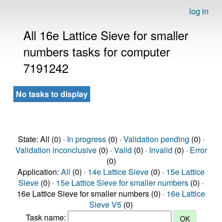
log in
All 16e Lattice Sieve for smaller
numbers tasks for computer
7191242
No tasks to display
State: All (0) ·
In progress
(0) ·
Validation pending
(0) ·
Validation inconclusive
(0) ·
Valid
(0) ·
Invalid
(0) ·
Error
(0)
Application:
All
(0) ·
14e Lattice Sieve
(0) ·
15e Lattice
Sieve
(0) ·
15e Lattice Sieve for smaller numbers
(0) ·
16e Lattice Sieve for smaller numbers (0) ·
16e Lattice
Sieve V5
(0)
Task name: