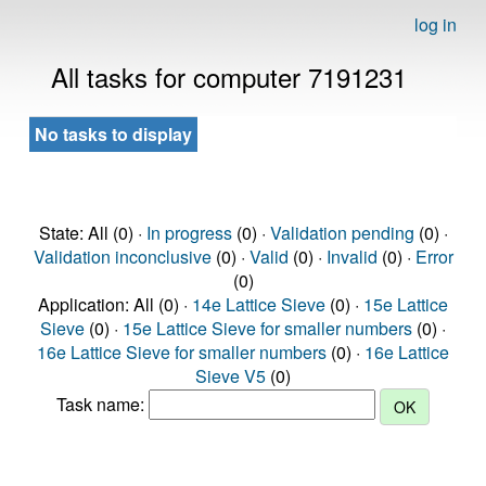
log in
All tasks for computer 7191231
No tasks to display
State: All (0) ·
In progress
(0) ·
Validation pending
(0) ·
Validation inconclusive
(0) ·
Valid
(0) ·
Invalid
(0) ·
Error
(0)
Application: All (0) ·
14e Lattice Sieve
(0) ·
15e Lattice
Sieve
(0) ·
15e Lattice Sieve for smaller numbers
(0) ·
16e Lattice Sieve for smaller numbers
(0) ·
16e Lattice
Sieve V5
(0)
Task name: