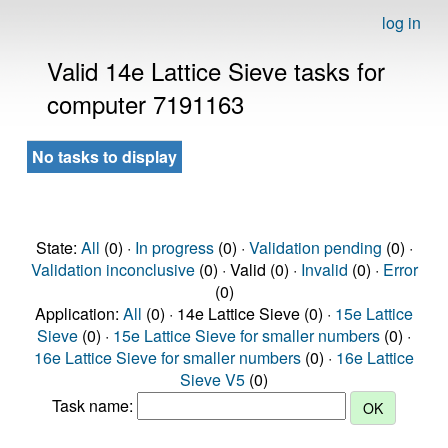
log in
Valid 14e Lattice Sieve tasks for
computer 7191163
No tasks to display
State:
All
(0) ·
In progress
(0) ·
Validation pending
(0) ·
Validation inconclusive
(0) · Valid (0) ·
Invalid
(0) ·
Error
(0)
Application:
All
(0) · 14e Lattice Sieve (0) ·
15e Lattice
Sieve
(0) ·
15e Lattice Sieve for smaller numbers
(0) ·
16e Lattice Sieve for smaller numbers
(0) ·
16e Lattice
Sieve V5
(0)
Task name: