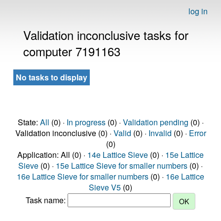
log in
Validation inconclusive tasks for
computer 7191163
No tasks to display
State:
All
(0) ·
In progress
(0) ·
Validation pending
(0) ·
Validation inconclusive (0) ·
Valid
(0) ·
Invalid
(0) ·
Error
(0)
Application: All (0) ·
14e Lattice Sieve
(0) ·
15e Lattice
Sieve
(0) ·
15e Lattice Sieve for smaller numbers
(0) ·
16e Lattice Sieve for smaller numbers
(0) ·
16e Lattice
Sieve V5
(0)
Task name: