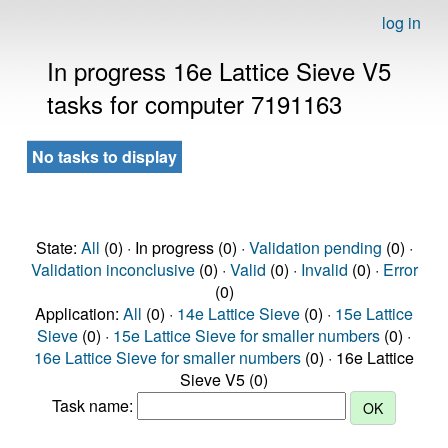
log in
In progress 16e Lattice Sieve V5
tasks for computer 7191163
No tasks to display
State:
All
(0) · In progress (0) ·
Validation pending
(0) ·
Validation inconclusive
(0) ·
Valid
(0) ·
Invalid
(0) ·
Error
(0)
Application:
All
(0) ·
14e Lattice Sieve
(0) ·
15e Lattice
Sieve
(0) ·
15e Lattice Sieve for smaller numbers
(0) ·
16e Lattice Sieve for smaller numbers
(0) · 16e Lattice
Sieve V5 (0)
Task name: