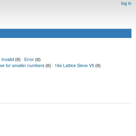
log in
·
Invalid
(0) ·
Error
(0)
eve for smaller numbers
(0) ·
16e Lattice Sieve V5
(0)