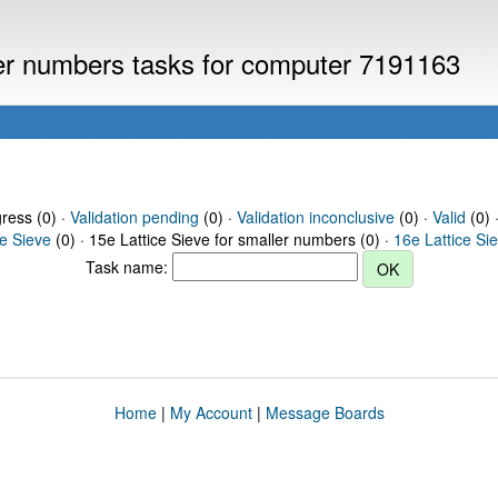
ller numbers tasks for computer 7191163
gress (0) ·
Validation pending
(0) ·
Validation inconclusive
(0) ·
Valid
(0) 
ce Sieve
(0) · 15e Lattice Sieve for smaller numbers (0) ·
16e Lattice Si
Task name:
Home
|
My Account
|
Message Boards