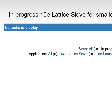
In progress 15e Lattice Sieve for sma
No tasks to display
State:
All
(0) · In pro
Application:
All
(0) ·
14e Lattice Sieve
(0) ·
15e Latti