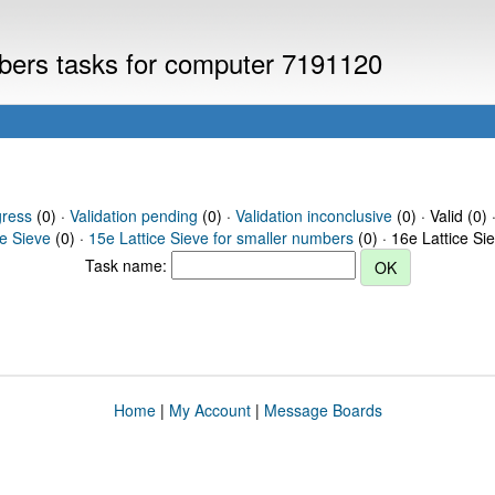
mbers tasks for computer 7191120
gress
(0) ·
Validation pending
(0) ·
Validation inconclusive
(0) · Valid (0) 
ce Sieve
(0) ·
15e Lattice Sieve for smaller numbers
(0) · 16e Lattice Si
Task name:
Home
|
My Account
|
Message Boards