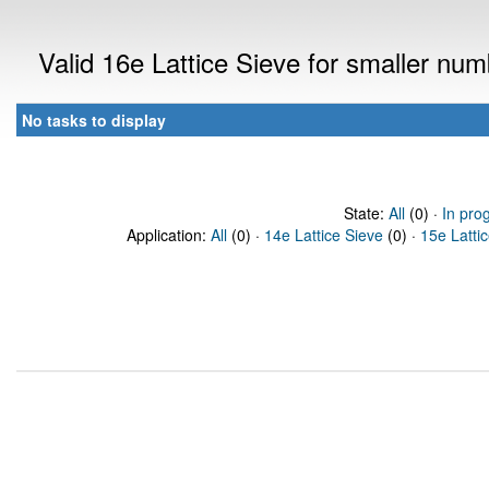
Valid 16e Lattice Sieve for smaller nu
No tasks to display
State:
All
(0) ·
In pro
Application:
All
(0) ·
14e Lattice Sieve
(0) ·
15e Latti