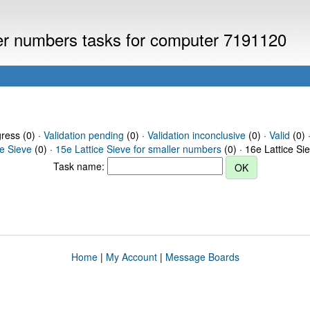
ller numbers tasks for computer 7191120
gress (0) ·
Validation pending
(0) ·
Validation inconclusive
(0) ·
Valid
(0) 
ce Sieve
(0) ·
15e Lattice Sieve for smaller numbers
(0) · 16e Lattice Si
Task name:
Home
|
My Account
|
Message Boards