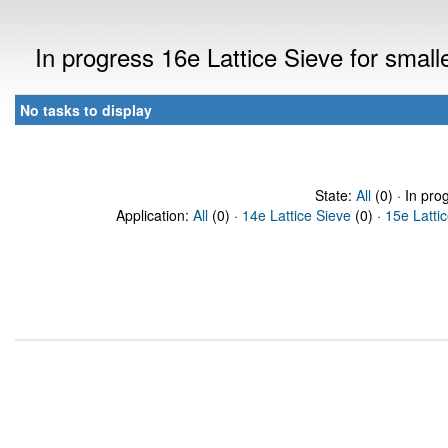
In progress 16e Lattice Sieve for sma
No tasks to display
State:
All
(0) · In pro
Application:
All
(0) ·
14e Lattice Sieve
(0) ·
15e Latti