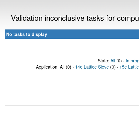
Validation inconclusive tasks for comp
No tasks to display
State:
All
(0) ·
In pro
Application: All (0) ·
14e Lattice Sieve
(0) ·
15e Latti