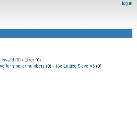
log in
·
Invalid
(0) ·
Error
(0)
eve for smaller numbers
(0) ·
16e Lattice Sieve V5
(0)