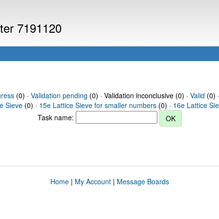
uter 7191120
gress
(0) ·
Validation pending
(0) · Validation inconclusive (0) ·
Valid
(0) 
ce Sieve
(0) ·
15e Lattice Sieve for smaller numbers
(0) ·
16e Lattice Si
Task name:
Home
|
My Account
|
Message Boards