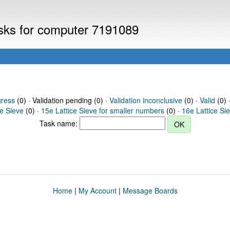
asks for computer 7191089
gress
(0) · Validation pending (0) ·
Validation inconclusive
(0) ·
Valid
(0) 
ce Sieve
(0) ·
15e Lattice Sieve for smaller numbers
(0) ·
16e Lattice Si
Task name:
Home
|
My Account
|
Message Boards