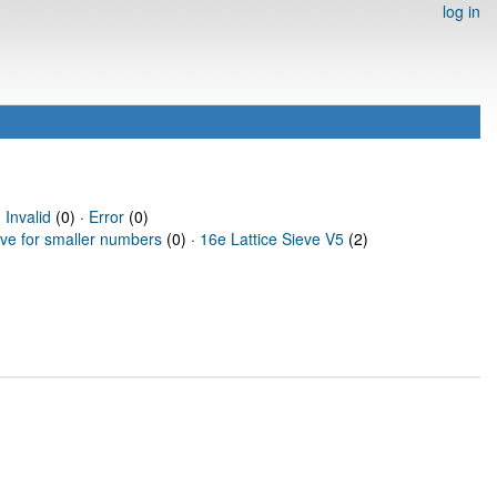
log in
·
Invalid
(0) ·
Error
(0)
eve for smaller numbers
(0) ·
16e Lattice Sieve V5
(2)