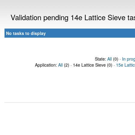
Validation pending 14e Lattice Sieve t
No tasks to display
State:
All
(0) ·
In pro
Application:
All
(2) · 14e Lattice Sieve (0) ·
15e Latti