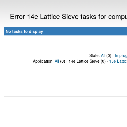
Error 14e Lattice Sieve tasks for com
No tasks to display
State:
All
(0) ·
In pro
Application:
All
(0) · 14e Lattice Sieve (0) ·
15e Latti