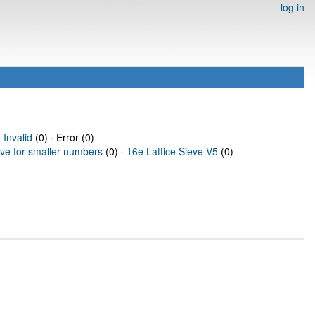
log in
·
Invalid
(0) · Error (0)
eve for smaller numbers
(0) ·
16e Lattice Sieve V5
(0)