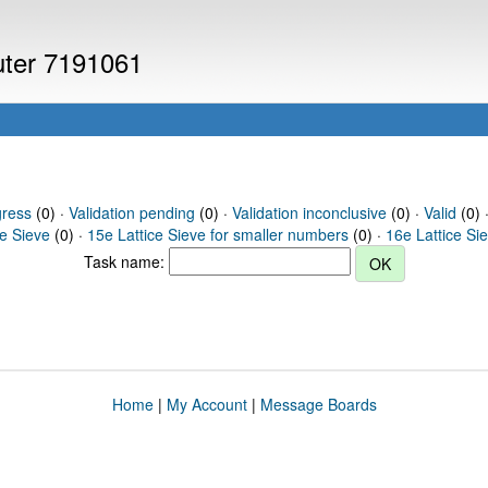
puter 7191061
gress
(0) ·
Validation pending
(0) ·
Validation inconclusive
(0) ·
Valid
(0) 
ce Sieve
(0) ·
15e Lattice Sieve for smaller numbers
(0) ·
16e Lattice Si
Task name:
Home
|
My Account
|
Message Boards