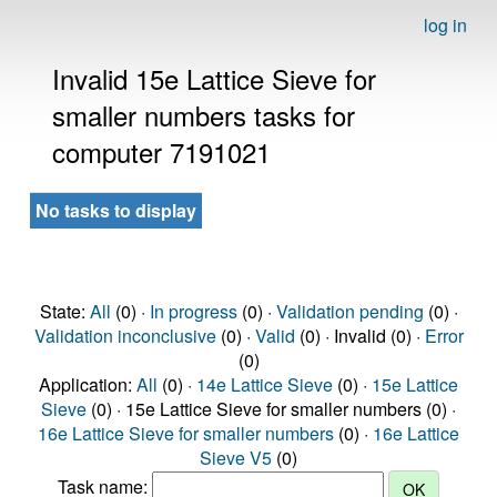
log in
Invalid 15e Lattice Sieve for
smaller numbers tasks for
computer 7191021
No tasks to display
State:
All
(0) ·
In progress
(0) ·
Validation pending
(0) ·
Validation inconclusive
(0) ·
Valid
(0) · Invalid (0) ·
Error
(0)
Application:
All
(0) ·
14e Lattice Sieve
(0) ·
15e Lattice
Sieve
(0) · 15e Lattice Sieve for smaller numbers (0) ·
16e Lattice Sieve for smaller numbers
(0) ·
16e Lattice
Sieve V5
(0)
Task name: