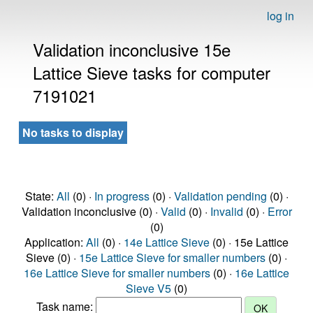
log in
Validation inconclusive 15e
Lattice Sieve tasks for computer
7191021
No tasks to display
State:
All
(0) ·
In progress
(0) ·
Validation pending
(0) ·
Validation inconclusive (0) ·
Valid
(0) ·
Invalid
(0) ·
Error
(0)
Application:
All
(0) ·
14e Lattice Sieve
(0) · 15e Lattice
Sieve (0) ·
15e Lattice Sieve for smaller numbers
(0) ·
16e Lattice Sieve for smaller numbers
(0) ·
16e Lattice
Sieve V5
(0)
Task name: