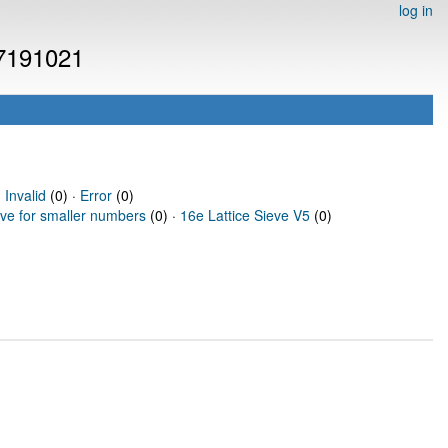
log in
 7191021
·
Invalid
(0) ·
Error
(0)
eve for smaller numbers
(0) ·
16e Lattice Sieve V5
(0)