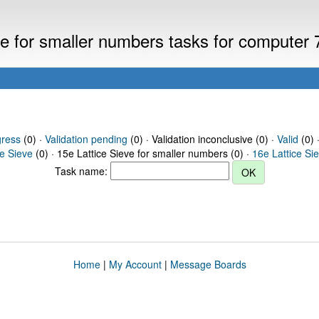
eve for smaller numbers tasks for computer
gress
(0) ·
Validation pending
(0) · Validation inconclusive (0) ·
Valid
(0) 
ce Sieve
(0) · 15e Lattice Sieve for smaller numbers (0) ·
16e Lattice Si
Task name:
Home
|
My Account
|
Message Boards