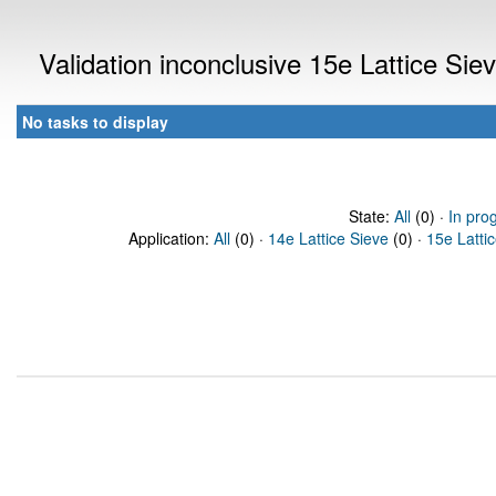
Validation inconclusive 15e Lattice Si
No tasks to display
State:
All
(0) ·
In pro
Application:
All
(0) ·
14e Lattice Sieve
(0) ·
15e Latti