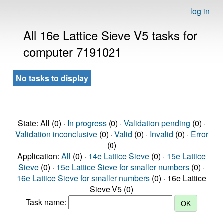
log in
All 16e Lattice Sieve V5 tasks for
computer 7191021
No tasks to display
State: All (0) ·
In progress
(0) ·
Validation pending
(0) ·
Validation inconclusive
(0) ·
Valid
(0) ·
Invalid
(0) ·
Error
(0)
Application:
All
(0) ·
14e Lattice Sieve
(0) ·
15e Lattice
Sieve
(0) ·
15e Lattice Sieve for smaller numbers
(0) ·
16e Lattice Sieve for smaller numbers
(0) · 16e Lattice
Sieve V5 (0)
Task name: