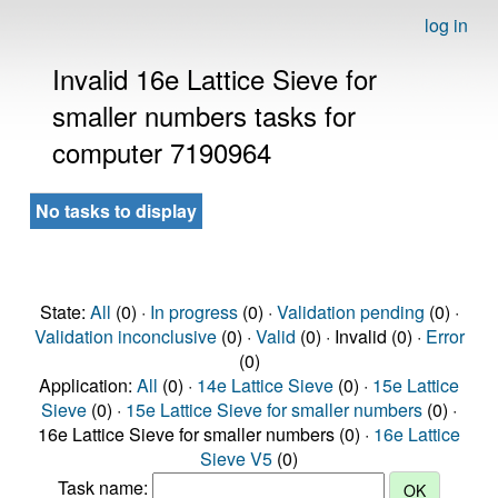
log in
Invalid 16e Lattice Sieve for
smaller numbers tasks for
computer 7190964
No tasks to display
State:
All
(0) ·
In progress
(0) ·
Validation pending
(0) ·
Validation inconclusive
(0) ·
Valid
(0) · Invalid (0) ·
Error
(0)
Application:
All
(0) ·
14e Lattice Sieve
(0) ·
15e Lattice
Sieve
(0) ·
15e Lattice Sieve for smaller numbers
(0) ·
16e Lattice Sieve for smaller numbers (0) ·
16e Lattice
Sieve V5
(0)
Task name: