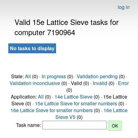
log in
Valid 15e Lattice Sieve tasks for
computer 7190964
No tasks to display
State:
All
(0) ·
In progress
(0) ·
Validation pending
(0) ·
Validation inconclusive
(0) · Valid (0) ·
Invalid
(0) ·
Error
(0)
Application:
All
(0) ·
14e Lattice Sieve
(0) · 15e Lattice
Sieve (0) ·
15e Lattice Sieve for smaller numbers
(0) ·
16e Lattice Sieve for smaller numbers
(0) ·
16e Lattice
Sieve V5
(0)
Task name: