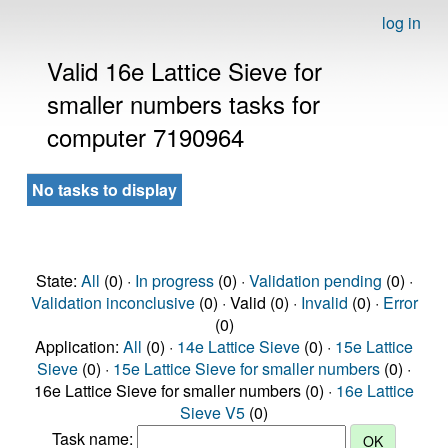
log in
Valid 16e Lattice Sieve for
smaller numbers tasks for
computer 7190964
No tasks to display
State:
All
(0) ·
In progress
(0) ·
Validation pending
(0) ·
Validation inconclusive
(0) · Valid (0) ·
Invalid
(0) ·
Error
(0)
Application:
All
(0) ·
14e Lattice Sieve
(0) ·
15e Lattice
Sieve
(0) ·
15e Lattice Sieve for smaller numbers
(0) ·
16e Lattice Sieve for smaller numbers (0) ·
16e Lattice
Sieve V5
(0)
Task name: