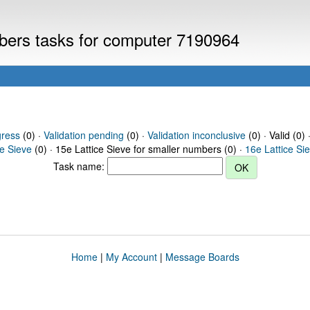
mbers tasks for computer 7190964
gress
(0) ·
Validation pending
(0) ·
Validation inconclusive
(0) · Valid (0) 
ce Sieve
(0) · 15e Lattice Sieve for smaller numbers (0) ·
16e Lattice Si
Task name:
Home
|
My Account
|
Message Boards