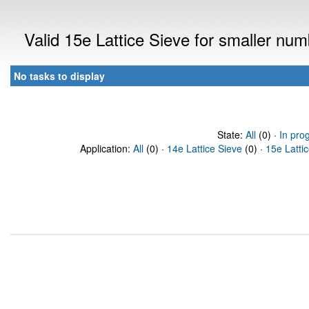
Valid 15e Lattice Sieve for smaller nu
No tasks to display
State:
All
(0) ·
In pro
Application:
All
(0) ·
14e Lattice Sieve
(0) ·
15e Latti