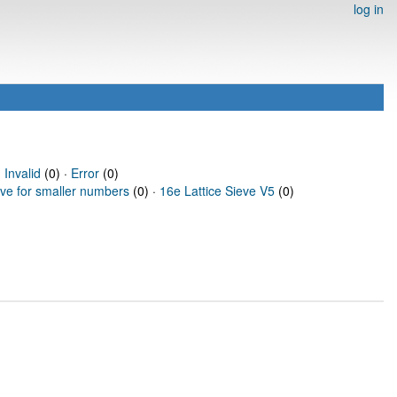
log in
·
Invalid
(0) ·
Error
(0)
eve for smaller numbers
(0) ·
16e Lattice Sieve V5
(0)