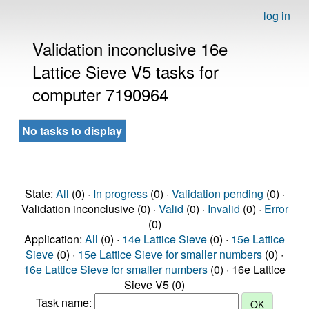
log in
Validation inconclusive 16e
Lattice Sieve V5 tasks for
computer 7190964
No tasks to display
State:
All
(0) ·
In progress
(0) ·
Validation pending
(0) ·
Validation inconclusive (0) ·
Valid
(0) ·
Invalid
(0) ·
Error
(0)
Application:
All
(0) ·
14e Lattice Sieve
(0) ·
15e Lattice
Sieve
(0) ·
15e Lattice Sieve for smaller numbers
(0) ·
16e Lattice Sieve for smaller numbers
(0) · 16e Lattice
Sieve V5 (0)
Task name: