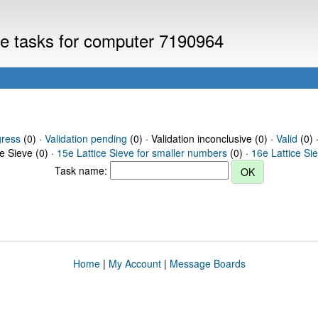
eve tasks for computer 7190964
gress
(0) ·
Validation pending
(0) · Validation inconclusive (0) ·
Valid
(0) 
ce Sieve (0) ·
15e Lattice Sieve for smaller numbers
(0) ·
16e Lattice Si
Task name:
Home
|
My Account
|
Message Boards