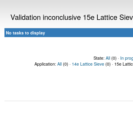
Validation inconclusive 15e Lattice Si
No tasks to display
State:
All
(0) ·
In pro
Application:
All
(0) ·
14e Lattice Sieve
(0) · 15e Latti