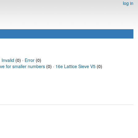
log in
·
Invalid
(0) ·
Error
(0)
eve for smaller numbers
(0) ·
16e Lattice Sieve V5
(0)