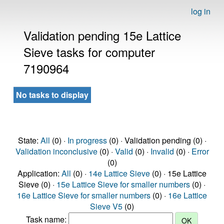
log in
Validation pending 15e Lattice
Sieve tasks for computer
7190964
No tasks to display
State:
All
(0) ·
In progress
(0) · Validation pending (0) ·
Validation inconclusive
(0) ·
Valid
(0) ·
Invalid
(0) ·
Error
(0)
Application:
All
(0) ·
14e Lattice Sieve
(0) · 15e Lattice
Sieve (0) ·
15e Lattice Sieve for smaller numbers
(0) ·
16e Lattice Sieve for smaller numbers
(0) ·
16e Lattice
Sieve V5
(0)
Task name: