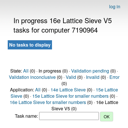
log in
In progress 16e Lattice Sieve V5
tasks for computer 7190964
No tasks to display
State:
All
(0) · In progress (0) ·
Validation pending
(0) ·
Validation inconclusive
(0) ·
Valid
(0) ·
Invalid
(0) ·
Error
(0)
Application:
All
(0) ·
14e Lattice Sieve
(0) ·
15e Lattice
Sieve
(0) ·
15e Lattice Sieve for smaller numbers
(0) ·
16e Lattice Sieve for smaller numbers
(0) · 16e Lattice
Sieve V5 (0)
Task name: