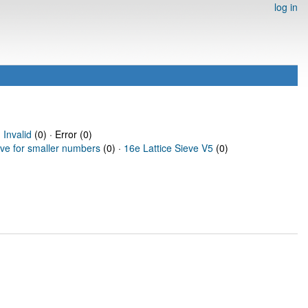
log in
·
Invalid
(0) · Error (0)
eve for smaller numbers
(0) ·
16e Lattice Sieve V5
(0)