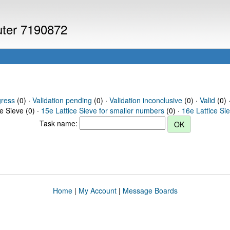
puter 7190872
gress
(0) ·
Validation pending
(0) ·
Validation inconclusive
(0) ·
Valid
(0) 
ce Sieve (0) ·
15e Lattice Sieve for smaller numbers
(0) ·
16e Lattice Si
Task name:
Home
|
My Account
|
Message Boards