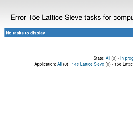
Error 15e Lattice Sieve tasks for com
No tasks to display
State:
All
(0) ·
In pro
Application:
All
(0) ·
14e Lattice Sieve
(0) · 15e Latti