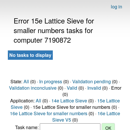
log in
Error 15e Lattice Sieve for
smaller numbers tasks for
computer 7190872
No tasks to display
State:
All
(0) ·
In progress
(0) ·
Validation pending
(0) ·
Validation inconclusive
(0) ·
Valid
(0) ·
Invalid
(0) · Error
(0)
Application:
All
(0) ·
14e Lattice Sieve
(0) ·
15e Lattice
Sieve
(0) · 15e Lattice Sieve for smaller numbers (0) ·
16e Lattice Sieve for smaller numbers
(0) ·
16e Lattice
Sieve V5
(0)
Task name: