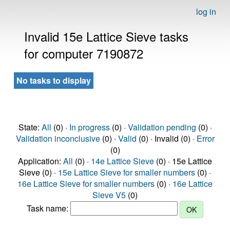
log in
Invalid 15e Lattice Sieve tasks
for computer 7190872
No tasks to display
State:
All
(0) ·
In progress
(0) ·
Validation pending
(0) ·
Validation inconclusive
(0) ·
Valid
(0) · Invalid (0) ·
Error
(0)
Application:
All
(0) ·
14e Lattice Sieve
(0) · 15e Lattice
Sieve (0) ·
15e Lattice Sieve for smaller numbers
(0) ·
16e Lattice Sieve for smaller numbers
(0) ·
16e Lattice
Sieve V5
(0)
Task name: