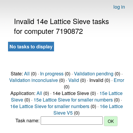
log in
Invalid 14e Lattice Sieve tasks
for computer 7190872
No tasks to display
State:
All
(0) ·
In progress
(0) ·
Validation pending
(0) ·
Validation inconclusive
(0) ·
Valid
(0) · Invalid (0) ·
Error
(0)
Application:
All
(0) · 14e Lattice Sieve (0) ·
15e Lattice
Sieve
(0) ·
15e Lattice Sieve for smaller numbers
(0) ·
16e Lattice Sieve for smaller numbers
(0) ·
16e Lattice
Sieve V5
(0)
Task name: