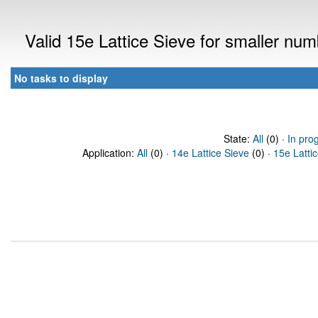
Valid 15e Lattice Sieve for smaller nu
No tasks to display
State:
All
(0) ·
In pro
Application:
All
(0) ·
14e Lattice Sieve
(0) ·
15e Latti