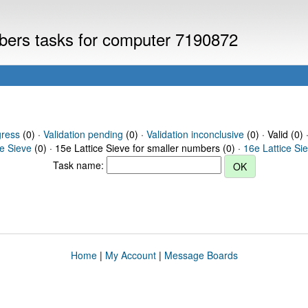
mbers tasks for computer 7190872
gress
(0) ·
Validation pending
(0) ·
Validation inconclusive
(0) · Valid (0) 
ce Sieve
(0) · 15e Lattice Sieve for smaller numbers (0) ·
16e Lattice Si
Task name:
Home
|
My Account
|
Message Boards