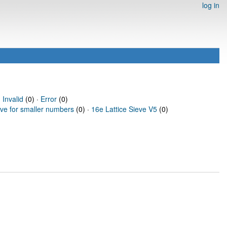
log in
·
Invalid
(0) ·
Error
(0)
eve for smaller numbers
(0) ·
16e Lattice Sieve V5
(0)