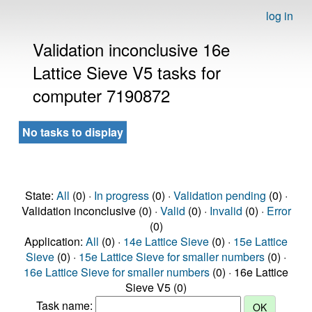
log in
Validation inconclusive 16e
Lattice Sieve V5 tasks for
computer 7190872
No tasks to display
State:
All
(0) ·
In progress
(0) ·
Validation pending
(0) ·
Validation inconclusive (0) ·
Valid
(0) ·
Invalid
(0) ·
Error
(0)
Application:
All
(0) ·
14e Lattice Sieve
(0) ·
15e Lattice
Sieve
(0) ·
15e Lattice Sieve for smaller numbers
(0) ·
16e Lattice Sieve for smaller numbers
(0) · 16e Lattice
Sieve V5 (0)
Task name: