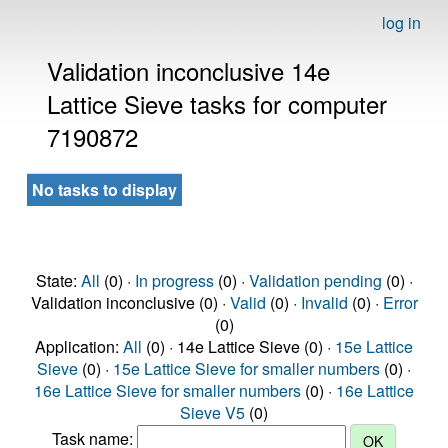
log in
Validation inconclusive 14e
Lattice Sieve tasks for computer
7190872
No tasks to display
State:
All
(0) ·
In progress
(0) ·
Validation pending
(0) ·
Validation inconclusive (0) ·
Valid
(0) ·
Invalid
(0) ·
Error
(0)
Application:
All
(0) · 14e Lattice Sieve (0) ·
15e Lattice
Sieve
(0) ·
15e Lattice Sieve for smaller numbers
(0) ·
16e Lattice Sieve for smaller numbers
(0) ·
16e Lattice
Sieve V5
(0)
Task name: