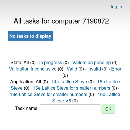
log in
All tasks for computer 7190872
No tasks to display
State: All (0) ·
In progress
(0) ·
Validation pending
(0) ·
Validation inconclusive
(0) ·
Valid
(0) ·
Invalid
(0) ·
Error
(0)
Application: All (0) ·
14e Lattice Sieve
(0) ·
15e Lattice
Sieve
(0) ·
15e Lattice Sieve for smaller numbers
(0) ·
16e Lattice Sieve for smaller numbers
(0) ·
16e Lattice
Sieve V5
(0)
Task name: