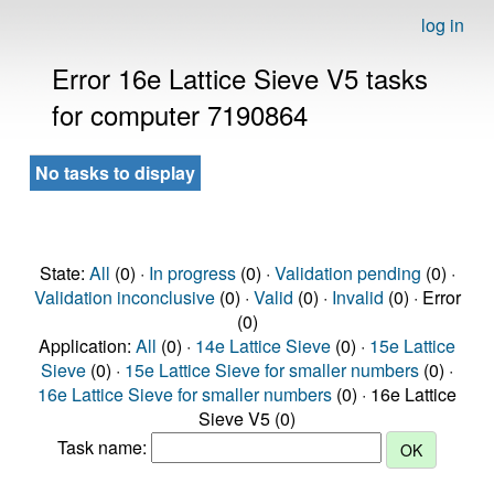
log in
Error 16e Lattice Sieve V5 tasks
for computer 7190864
No tasks to display
State:
All
(0) ·
In progress
(0) ·
Validation pending
(0) ·
Validation inconclusive
(0) ·
Valid
(0) ·
Invalid
(0) · Error
(0)
Application:
All
(0) ·
14e Lattice Sieve
(0) ·
15e Lattice
Sieve
(0) ·
15e Lattice Sieve for smaller numbers
(0) ·
16e Lattice Sieve for smaller numbers
(0) · 16e Lattice
Sieve V5 (0)
Task name: