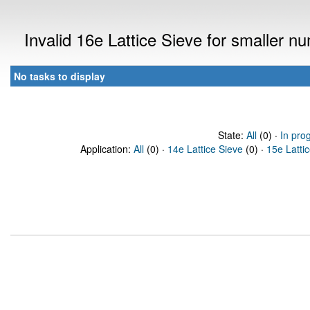
Invalid 16e Lattice Sieve for smaller 
No tasks to display
State:
All
(0) ·
In pro
Application:
All
(0) ·
14e Lattice Sieve
(0) ·
15e Latti