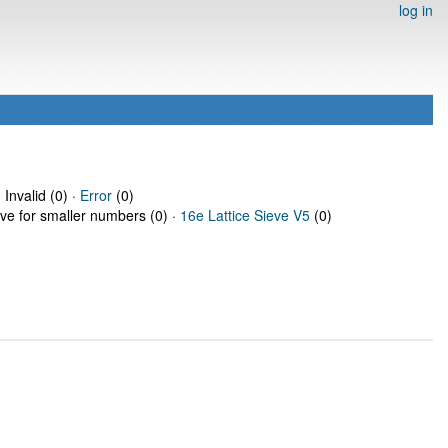
log in
 Invalid (0) ·
Error
(0)
eve for smaller numbers (0) ·
16e Lattice Sieve V5
(0)