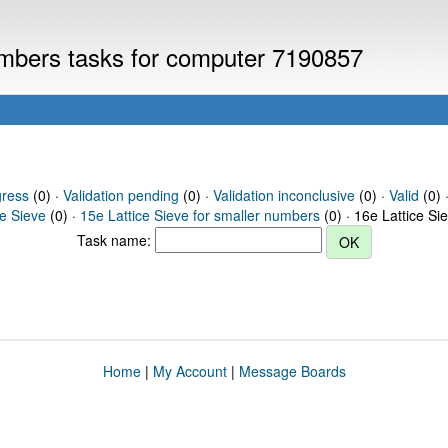
numbers tasks for computer 7190857
gress
(0) ·
Validation pending
(0) ·
Validation inconclusive
(0) ·
Valid
(0) ·
ce Sieve
(0) ·
15e Lattice Sieve for smaller numbers
(0) · 16e Lattice Si
Task name:
Home
|
My Account
|
Message Boards