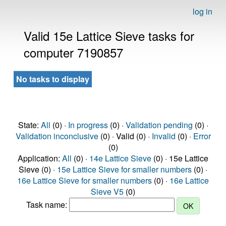
log in
Valid 15e Lattice Sieve tasks for
computer 7190857
No tasks to display
State:
All
(0) ·
In progress
(0) ·
Validation pending
(0) ·
Validation inconclusive
(0) · Valid (0) ·
Invalid
(0) ·
Error
(0)
Application:
All
(0) ·
14e Lattice Sieve
(0) · 15e Lattice
Sieve (0) ·
15e Lattice Sieve for smaller numbers
(0) ·
16e Lattice Sieve for smaller numbers
(0) ·
16e Lattice
Sieve V5
(0)
Task name: