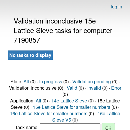
log in
Validation inconclusive 15e
Lattice Sieve tasks for computer
7190857
No tasks to display
State:
All
(0) ·
In progress
(0) ·
Validation pending
(0) ·
Validation inconclusive (0) ·
Valid
(0) ·
Invalid
(0) ·
Error
(0)
Application:
All
(0) ·
14e Lattice Sieve
(0) · 15e Lattice
Sieve (0) ·
15e Lattice Sieve for smaller numbers
(0) ·
16e Lattice Sieve for smaller numbers
(0) ·
16e Lattice
Sieve V5
(0)
Task name: