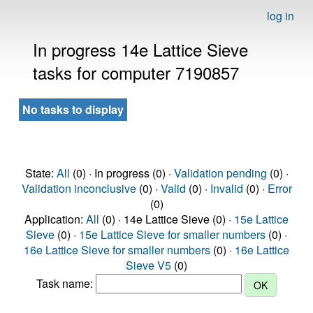
log in
In progress 14e Lattice Sieve
tasks for computer 7190857
No tasks to display
State:
All
(0) · In progress (0) ·
Validation pending
(0) ·
Validation inconclusive
(0) ·
Valid
(0) ·
Invalid
(0) ·
Error
(0)
Application:
All
(0) · 14e Lattice Sieve (0) ·
15e Lattice
Sieve
(0) ·
15e Lattice Sieve for smaller numbers
(0) ·
16e Lattice Sieve for smaller numbers
(0) ·
16e Lattice
Sieve V5
(0)
Task name: