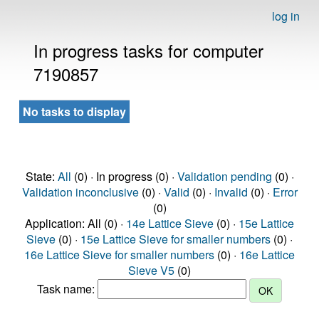
log in
In progress tasks for computer
7190857
No tasks to display
State:
All
(0) · In progress (0) ·
Validation pending
(0) ·
Validation inconclusive
(0) ·
Valid
(0) ·
Invalid
(0) ·
Error
(0)
Application: All (0) ·
14e Lattice Sieve
(0) ·
15e Lattice
Sieve
(0) ·
15e Lattice Sieve for smaller numbers
(0) ·
16e Lattice Sieve for smaller numbers
(0) ·
16e Lattice
Sieve V5
(0)
Task name: