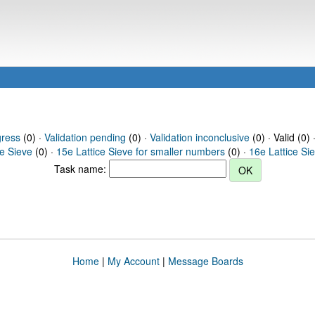
gress
(0) ·
Validation pending
(0) ·
Validation inconclusive
(0) · Valid (0) 
ce Sieve
(0) ·
15e Lattice Sieve for smaller numbers
(0) ·
16e Lattice Si
Task name:
Home
|
My Account
|
Message Boards