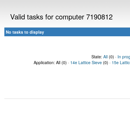
Valid tasks for computer 7190812
No tasks to display
State:
All
(0) ·
In pro
Application: All (0) ·
14e Lattice Sieve
(0) ·
15e Latti