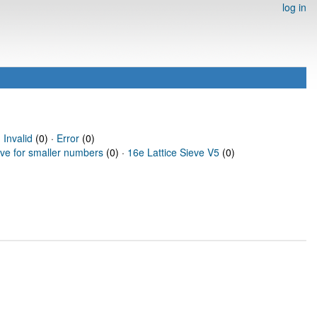
log in
·
Invalid
(0) ·
Error
(0)
eve for smaller numbers
(0) ·
16e Lattice Sieve V5
(0)