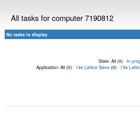
All tasks for computer 7190812
No tasks to display
State: All (0) ·
In pro
Application: All (0) ·
14e Lattice Sieve
(0) ·
15e Latti