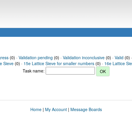
gress
(0) ·
Validation pending
(0) ·
Validation inconclusive
(0) ·
Valid
(0) 
ce Sieve
(0) ·
15e Lattice Sieve for smaller numbers
(0) ·
16e Lattice Si
Task name:
Home
|
My Account
|
Message Boards