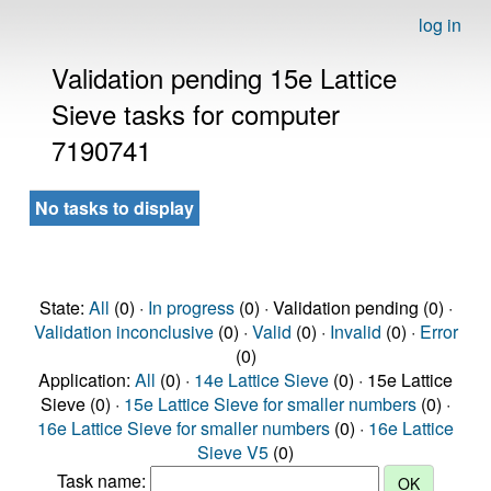
log in
Validation pending 15e Lattice
Sieve tasks for computer
7190741
No tasks to display
State:
All
(0) ·
In progress
(0) · Validation pending (0) ·
Validation inconclusive
(0) ·
Valid
(0) ·
Invalid
(0) ·
Error
(0)
Application:
All
(0) ·
14e Lattice Sieve
(0) · 15e Lattice
Sieve (0) ·
15e Lattice Sieve for smaller numbers
(0) ·
16e Lattice Sieve for smaller numbers
(0) ·
16e Lattice
Sieve V5
(0)
Task name: