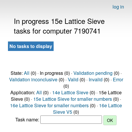
log in
In progress 15e Lattice Sieve
tasks for computer 7190741
No tasks to display
State:
All
(0) · In progress (0) ·
Validation pending
(0) ·
Validation inconclusive
(0) ·
Valid
(0) ·
Invalid
(0) ·
Error
(0)
Application:
All
(0) ·
14e Lattice Sieve
(0) · 15e Lattice
Sieve (0) ·
15e Lattice Sieve for smaller numbers
(0) ·
16e Lattice Sieve for smaller numbers
(0) ·
16e Lattice
Sieve V5
(0)
Task name: